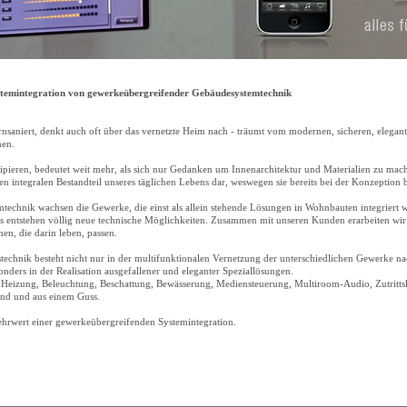
Systemintegration von gewerkeübergreifender Gebäudesystemtechnik
nsaniert, denkt auch oft über das vernetzte Heim nach - träumt vom modernen, sicheren, elegan
nen.
ieren, bedeutet weit mehr, als sich nur Gedanken um Innenarchitektur und Materialien zu mach
nen integralen Bestandteil unseres täglichen Lebens dar, weswegen sie bereits bei der Konzeption
echnik wachsen die Gewerke, die einst als allein stehende Lösungen in Wohnbauten integrier
entstehen völlig neue technische Möglichkeiten. Zusammen mit unseren Kunden erarbeiten wir 
n, die darin leben, passen.
ustechnik besteht nicht nur in der multifunktionalen Vernetzung der unterschiedlichen Gewerke n
ders in der Realisation ausgefallener und eleganter Speziallösungen.
e Heizung, Beleuchtung, Beschattung, Bewässerung, Mediensteuerung, Multiroom-Audio, Zutritts
end und aus einem Guss.
hrwert einer gewerkeübergreifenden Systemintegration.